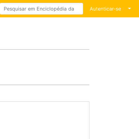
↓
Autenticar-se